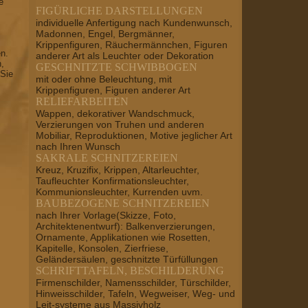
e
FIGÜRLICHE DARSTELLUNGEN
individuelle Anfertigung nach Kundenwunsch,
Madonnen, Engel, Bergmänner,
Krippenfiguren, Räuchermännchen, Figuren
en.
anderer Art als Leuchter oder Dekoration
n,
GESCHNITZTE SCHWIBBOGEN
 Sie
mit oder ohne Beleuchtung, mit
Krippenfiguren, Figuren anderer Art
RELIEFARBEITEN
Wappen, dekorativer Wandschmuck,
Verzierungen von Truhen und anderen
Mobiliar, Reproduktionen, Motive jeglicher Art
nach Ihren Wunsch
SAKRALE SCHNITZEREIEN
Kreuz, Kruzifix, Krippen, Altarleuchter,
Taufleuchter Konfirmationsleuchter,
Kommunionsleuchter, Kurrenden uvm.
BAUBEZOGENE SCHNITZEREIEN
nach Ihrer Vorlage(Skizze, Foto,
Architektenentwurf): Balkenverzierungen,
Ornamente, Applikationen wie Rosetten,
Kapitelle, Konsolen, Zierfriese,
Geländersäulen, geschnitzte Türfüllungen
SCHRIFTTAFELN, BESCHILDERUNG
Firmenschilder, Namensschilder, Türschilder,
Hinweisschilder, Tafeln, Wegweiser, Weg- und
Leit-systeme aus Massivholz