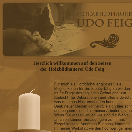
FIGÜRLICHE DARSTEL
individuelle Anfertigung n
Engel, Bergmänner, Krippen
Figuren anderer Art als Leuc
Herzlich willkommen auf den Seiten
GESCHNITZTE SCHWIB
der Holzbildhauerei Udo Feig
mit oder ohne Beleuchtung, m
Für mich als Holzbildhauer gibt es viele
Möglichkeiten für Sie kreativ tätig zu werden.
anderer Art
es für Dinge des täglichen Gebrauchs, zur
Andacht, für Dekorationen und alles erdenkli
RELIEFARBEITEN
was man aus Holz erschaffen kann.
Dank neuer Medien können Sie sich hier schn
und bequem einen Teil meiner Arbeiten anseh
Wappen, dekorativer Wands
Wenn Sie wissen wollen wie sich die Werke
anfühlen können Sie auch gern zu mir ins
Erzgebirgische Annaberg-Buchholz kommen.
und anderen Mobiliar, Reprod
In meiner Werkstatt werden hochwertige, mei