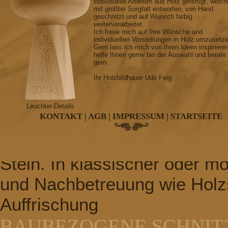
individuelle Arbeiten aus Holz gefertigt, welch
mit größter Sorgfalt entworfen, von Hand
nach Ihren Wunsch
geschnitzt und auf Wunsch farbig
weiterverarbeitet.
SAKRALE SCHNITZEREI
Ich freue mich auf Ihre Wünsche und
individuellen Vorstellungen in Holz umzusetz
Gern lass ich mich von Ihren Ideen inspiriere
Kreuz, Kruzifix, Krippen, Alta
helfe Ihnen gerne bei der Auswahl und berate
gern.
Konfirmationsleuchter, Kom
Ihr Holzbildhauer Udo Feig
GRABMALGESTALTUNG
Leuchter-Details
KONTAKT
|
AGB
|
IMPRESSUM
|
STARTSEITE
Grabkreuze, Grabtafeln, Gr
witterungsbeständigen Hartho
Stein. In klassischer oder m
und Nachbetreuung wie Holz
Auffrischung
BAUBEZOGENE SCHNIT