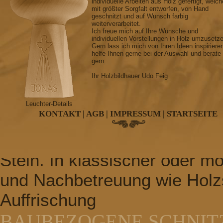
individuelle Arbeiten aus Holz gefertigt, welch
mit größter Sorgfalt entworfen, von Hand
nach Ihren Wunsch
geschnitzt und auf Wunsch farbig
weiterverarbeitet.
SAKRALE SCHNITZEREI
Ich freue mich auf Ihre Wünsche und
individuellen Vorstellungen in Holz umzusetz
Gern lass ich mich von Ihren Ideen inspiriere
Kreuz, Kruzifix, Krippen, Alta
helfe Ihnen gerne bei der Auswahl und berate
gern.
Konfirmationsleuchter, Kom
Ihr Holzbildhauer Udo Feig
GRABMALGESTALTUNG
Leuchter-Details
KONTAKT
|
AGB
|
IMPRESSUM
|
STARTSEITE
Grabkreuze, Grabtafeln, Gr
witterungsbeständigen Hartho
Stein. In klassischer oder m
und Nachbetreuung wie Holz
Auffrischung
BAUBEZOGENE SCHNIT