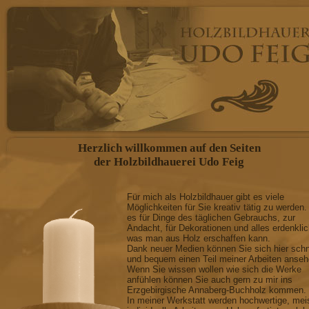
FIGÜRLICHE DARSTEL
individuelle Anfertigung n
Engel, Bergmänner, Krippen
Figuren anderer Art als Leuc
Herzlich willkommen auf den Seiten
GESCHNITZTE SCHWIB
der Holzbildhauerei Udo Feig
mit oder ohne Beleuchtung, m
Für mich als Holzbildhauer gibt es viele
Möglichkeiten für Sie kreativ tätig zu werden.
anderer Art
es für Dinge des täglichen Gebrauchs, zur
Andacht, für Dekorationen und alles erdenkli
RELIEFARBEITEN
was man aus Holz erschaffen kann.
Dank neuer Medien können Sie sich hier schn
und bequem einen Teil meiner Arbeiten anseh
Wappen, dekorativer Wands
Wenn Sie wissen wollen wie sich die Werke
anfühlen können Sie auch gern zu mir ins
Erzgebirgische Annaberg-Buchholz kommen.
und anderen Mobiliar, Reprod
In meiner Werkstatt werden hochwertige, mei