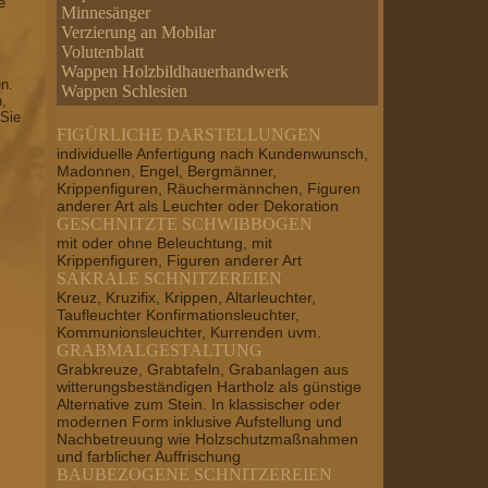
e
Minnesänger
Verzierung an Mobilar
Volutenblatt
Wappen Holzbildhauerhandwerk
en.
Wappen Schlesien
n,
 Sie
FIGÜRLICHE DARSTELLUNGEN
individuelle Anfertigung nach Kundenwunsch,
Madonnen, Engel, Bergmänner,
Krippenfiguren, Räuchermännchen, Figuren
anderer Art als Leuchter oder Dekoration
GESCHNITZTE SCHWIBBOGEN
mit oder ohne Beleuchtung, mit
Krippenfiguren, Figuren anderer Art
SAKRALE SCHNITZEREIEN
Kreuz, Kruzifix, Krippen, Altarleuchter,
Taufleuchter Konfirmationsleuchter,
Kommunionsleuchter, Kurrenden uvm.
GRABMALGESTALTUNG
Grabkreuze, Grabtafeln, Grabanlagen aus
witterungsbeständigen Hartholz als günstige
Alternative zum Stein. In klassischer oder
modernen Form inklusive Aufstellung und
Nachbetreuung wie Holzschutzmaßnahmen
und farblicher Auffrischung
BAUBEZOGENE SCHNITZEREIEN