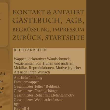
RELIEFARBEITEN
Wappen, dekorativer Wandschmuck,
Verzierungen von Truhen und anderen
Mobiliar, Reproduktionen, Motive jeglicher
Art nach Ihren Wunsch
 Sei
Antrittskrümmling
che
Familienwappen
Geschnitzter Teller "Rehbock"
ell
Geschnitztes Fruchtgehänge
en.
Geschnitztes Relief mit Elefantenmotiv
Geschnitztes Weihnachstfenster
Igel
st
Kapitell 4