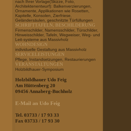
nach Ihrer Vorlage(Skizze, Foto,
Architektenentwurf): Balkenverzierungen,
Ornamente, Applikationen wie Rosetten,
Kapitelle, Konsolen, Zierfriese,
Geländersäulen, geschnitzte Türfüllungen
SCHRIFTTAFELN, BESCHILDERUNG
Firmenschilder, Namensschilder, Türschilder,
Hinweisschilder, Tafeln, Wegweiser, Weg- und
Leit-systeme aus Massivholz
WOHNDESIGN
individuelle Gestaltung aus Massivholz
SERVICELEISTUNGEN
Pflege, Instandsetzungen, Restaurierungen
VERANSTALTUNGEN
Holzbildhauer-Symposium
Holzbildhauer Udo Feig
Am Hüttenberg 20
09456 Annaberg-Buchholz
E-Mail an Udo Feig
Tel. 03733 / 17 93 33
Fax 03733 / 17 93 30