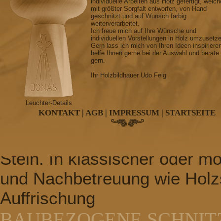
individuelle Arbeiten aus Holz gefertigt, welch
mit größter Sorgfalt entworfen, von Hand
nach Ihren Wunsch
geschnitzt und auf Wunsch farbig
weiterverarbeitet.
SAKRALE SCHNITZEREI
Ich freue mich auf Ihre Wünsche und
individuellen Vorstellungen in Holz umzusetz
Gern lass ich mich von Ihren Ideen inspiriere
Kreuz, Kruzifix, Krippen, Alta
helfe Ihnen gerne bei der Auswahl und berate
gern.
Konfirmationsleuchter, Kom
Ihr Holzbildhauer Udo Feig
GRABMALGESTALTUNG
Leuchter-Details
KONTAKT
|
AGB
|
IMPRESSUM
|
STARTSEITE
Grabkreuze, Grabtafeln, Gr
witterungsbeständigen Hartho
Stein. In klassischer oder m
und Nachbetreuung wie Holz
Auffrischung
BAUBEZOGENE SCHNIT