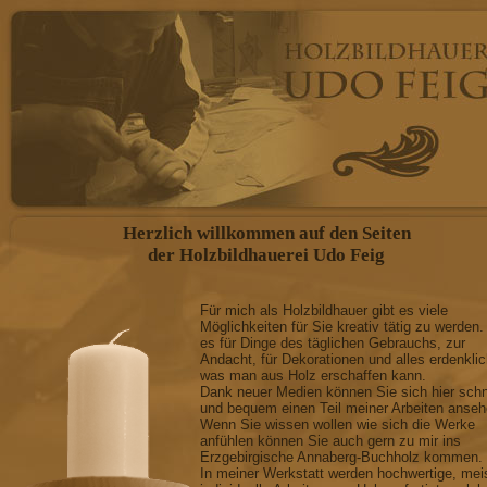
FIGÜRLICHE DARSTEL
individuelle Anfertigung n
Engel, Bergmänner, Krippen
Figuren anderer Art als Leuc
Herzlich willkommen auf den Seiten
GESCHNITZTE SCHWIB
der Holzbildhauerei Udo Feig
mit oder ohne Beleuchtung, m
Für mich als Holzbildhauer gibt es viele
Möglichkeiten für Sie kreativ tätig zu werden.
anderer Art
es für Dinge des täglichen Gebrauchs, zur
Andacht, für Dekorationen und alles erdenkli
RELIEFARBEITEN
was man aus Holz erschaffen kann.
Dank neuer Medien können Sie sich hier schn
und bequem einen Teil meiner Arbeiten anseh
Wappen, dekorativer Wands
Wenn Sie wissen wollen wie sich die Werke
anfühlen können Sie auch gern zu mir ins
Erzgebirgische Annaberg-Buchholz kommen.
und anderen Mobiliar, Reprod
In meiner Werkstatt werden hochwertige, mei