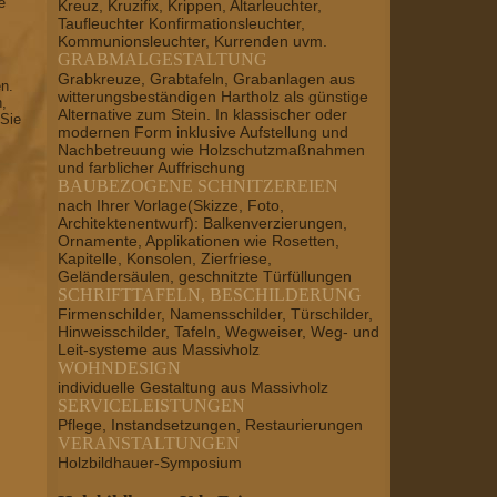
e
Kreuz, Kruzifix, Krippen, Altarleuchter,
Taufleuchter Konfirmationsleuchter,
Kommunionsleuchter, Kurrenden uvm.
GRABMALGESTALTUNG
Grabkreuze, Grabtafeln, Grabanlagen aus
en.
witterungsbeständigen Hartholz als günstige
n,
Alternative zum Stein. In klassischer oder
 Sie
modernen Form inklusive Aufstellung und
Nachbetreuung wie Holzschutzmaßnahmen
und farblicher Auffrischung
BAUBEZOGENE SCHNITZEREIEN
nach Ihrer Vorlage(Skizze, Foto,
Architektenentwurf): Balkenverzierungen,
Ornamente, Applikationen wie Rosetten,
Kapitelle, Konsolen, Zierfriese,
Geländersäulen, geschnitzte Türfüllungen
SCHRIFTTAFELN, BESCHILDERUNG
Firmenschilder, Namensschilder, Türschilder,
Hinweisschilder, Tafeln, Wegweiser, Weg- und
Leit-systeme aus Massivholz
WOHNDESIGN
individuelle Gestaltung aus Massivholz
SERVICELEISTUNGEN
Pflege, Instandsetzungen, Restaurierungen
VERANSTALTUNGEN
Holzbildhauer-Symposium