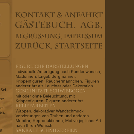
FIGÜRLICHE DARSTELLUNGEN
individuelle Anfertigung nach Kundenwunsch,
Madonnen, Engel, Bergmänner,
Krippenfiguren, Räuchermännchen, Figuren
anderer Art als Leuchter oder Dekoration
 Sei
GESCHNITZTE SCHWIBBOGEN
mit oder ohne Beleuchtung, mit
che
Krippenfiguren, Figuren anderer Art
RELIEFARBEITEN
ell
Wappen, dekorativer Wandschmuck,
en.
Verzierungen von Truhen und anderen
Mobiliar, Reproduktionen, Motive jeglicher Art
nach Ihren Wunsch
SAKRALE SCHNITZEREIEN
st