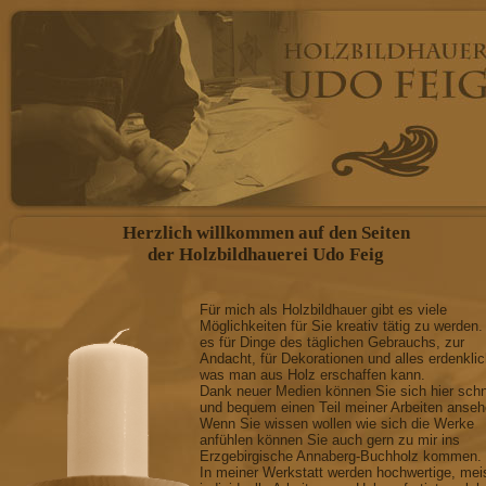
FIGÜRLICHE DARSTELLUNGEN
individuelle Anfertigung nach Kundenwunsch, Madonnen, Engel, Bergm
GESCHNITZTE SCHWIBBOGEN
mit oder ohne Beleuchtung, mit Krippenfiguren, Figuren anderer Art
RELIEFARBEITEN
Wappen, dekorativer Wandschmuck, Verzierungen von Truhen und ander
SAKRALE SCHNITZEREIEN
Kreuz, Kruzifix, Krippen, Altarleuchter, Taufleuchter Konfirmationsle
GRABMALGESTALTUNG
Grabkreuze, Grabtafeln, Grabanlagen aus witterungsbeständigen Hartho
Holzschutzmaßnahmen und farblicher Auffrischung
BAUBEZOGENE SCHNITZEREIEN
Herzlich willkommen auf den Seiten
nach Ihrer Vorlage(Skizze, Foto, Architektenentwurf): Balkenverzierun
der Holzbildhauerei Udo Feig
SCHRIFTTAFELN, BESCHILDERUNG
Firmenschilder, Namensschilder, Türschilder, Hinweisschilder, Tafeln
WOHNDESIGN
Für mich als Holzbildhauer gibt es viele
individuelle Gestaltung aus Massivholz
Möglichkeiten für Sie kreativ tätig zu werden.
VERANSTALTUNGEN
es für Dinge des täglichen Gebrauchs, zur
Andacht, für Dekorationen und alles erdenkli
Holzbildhauer-Symposium
was man aus Holz erschaffen kann.
Dank neuer Medien können Sie sich hier schn
Holzbildhauer Udo Feig
und bequem einen Teil meiner Arbeiten anseh
Am Hüttenberg 20
Wenn Sie wissen wollen wie sich die Werke
09456 Annaberg-Buchholz
anfühlen können Sie auch gern zu mir ins
Erzgebirgische Annaberg-Buchholz kommen.
In meiner Werkstatt werden hochwertige, mei