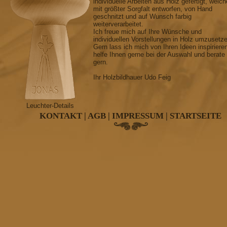
E-Mail an Udo Feig
individuelle Arbeiten aus Holz gefertigt, welch
mit größter Sorgfalt entworfen, von Hand
geschnitzt und auf Wunsch farbig
Tel. 03733 / 17 93 33
weiterverarbeitet.
Fax 03733 / 17 93 30
Ich freue mich auf Ihre Wünsche und
individuellen Vorstellungen in Holz umzusetz
Gern lass ich mich von Ihren Ideen inspiriere
Datenschutz
helfe Ihnen gerne bei der Auswahl und berate
gern.
Ihr Holzbildhauer Udo Feig
Leuchter-Details
KONTAKT
|
AGB
|
IMPRESSUM
|
STARTSEITE