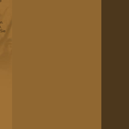
e
en.
n,
 Sie