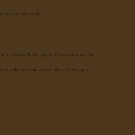
uchter oder Dekoration
h
Form inklusive Aufstellung und Nachbetreuung wie
riese, Geländersäulen, geschnitzte Türfüllungen