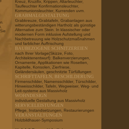
e
Kreuz, Kruzifix, Krippen, Altarleuchter,
Taufleuchter Konfirmationsleuchter,
Kommunionsleuchter, Kurrenden uvm.
GRABMALGESTALTUNG
Grabkreuze, Grabtafeln, Grabanlagen aus
en.
witterungsbeständigen Hartholz als günstige
n,
Alternative zum Stein. In klassischer oder
 Sie
modernen Form inklusive Aufstellung und
Nachbetreuung wie Holzschutzmaßnahmen
und farblicher Auffrischung
BAUBEZOGENE SCHNITZEREIEN
nach Ihrer Vorlage(Skizze, Foto,
Architektenentwurf): Balkenverzierungen,
Ornamente, Applikationen wie Rosetten,
Kapitelle, Konsolen, Zierfriese,
Geländersäulen, geschnitzte Türfüllungen
SCHRIFTTAFELN, BESCHILDERUNG
Firmenschilder, Namensschilder, Türschilder,
Hinweisschilder, Tafeln, Wegweiser, Weg- und
Leit-systeme aus Massivholz
WOHNDESIGN
individuelle Gestaltung aus Massivholz
SERVICELEISTUNGEN
Pflege, Instandsetzungen, Restaurierungen
VERANSTALTUNGEN
Holzbildhauer-Symposium