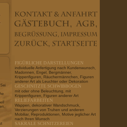
FIGÜRLICHE DARSTELLUNGEN
individuelle Anfertigung nach Kundenwunsch,
Madonnen, Engel, Bergmänner,
Krippenfiguren, Räuchermännchen, Figuren
anderer Art als Leuchter oder Dekoration
 Sei
GESCHNITZTE SCHWIBBOGEN
mit oder ohne Beleuchtung, mit
che
Krippenfiguren, Figuren anderer Art
RELIEFARBEITEN
ell
Wappen, dekorativer Wandschmuck,
en.
Verzierungen von Truhen und anderen
Mobiliar, Reproduktionen, Motive jeglicher Art
nach Ihren Wunsch
SAKRALE SCHNITZEREIEN
st